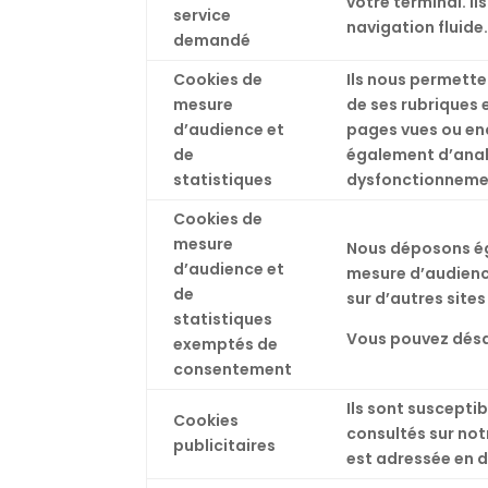
votre terminal. I
service
navigation fluide
demandé
Cookies de
Ils nous permetten
mesure
de ses rubriques 
d’audience et
pages vues ou enco
de
également d’analy
statistiques
dysfonctionneme
Cookies de
mesure
Nous déposons ég
d’audience et
mesure d’audience
de
sur d’autres sites 
statistiques
Vous pouvez désa
exemptés de
consentement
Ils sont susceptib
Cookies
consultés sur notr
publicitaires
est adressée en d