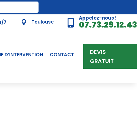
Appelez-nous !

Toulouse
s/7

07.73.29.12.43
DEVIS
E D’INTERVENTION
CONTACT
GRATUIT