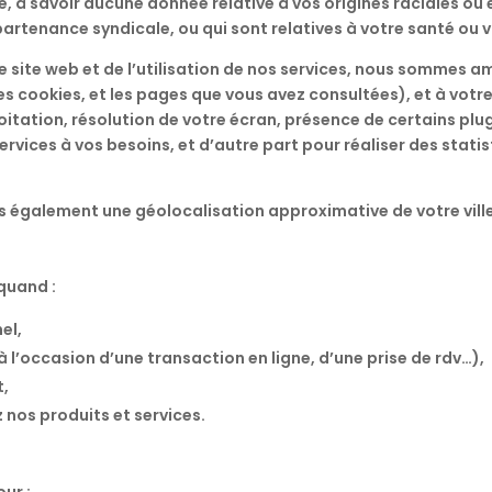
 à savoir aucune donnée relative à vos origines raciales ou e
artenance syndicale, ou qui sont relatives à votre santé ou vo
tre site web et de l’utilisation de nos services, nous sommes 
s cookies, et les pages que vous avez consultées), et à votre 
itation, résolution de votre écran, présence de certains plug
vices à vos besoins, et d’autre part pour réaliser des statist
également une géolocalisation approximative de votre ville d
quand :
el,
à l’occasion d’une transaction en ligne, d’une prise de rdv…),
t,
 nos produits et services.
ur :