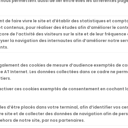
ls nous permettent aussi de lier entre elles les différentes p
.
t de faire vivre le site et d’établir des statistiques et comp
et contenus, pour réaliser des études afin d’améliorer le con
re de l’activité des visiteurs sur le site et de leur fréquence
ser la navigation des internautes afin d’améliorer notre ser
nts.
alement des cookies de mesure d’audience exemptés de con
 AT Internet. Les données collectées dans ce cadre ne perme
tiers.
ctiver ces cookies exemptés de consentement en cochant la
les d’être placés dans votre terminal, afin d’identifier vos c
e site et de collecter des données de navigation afin de perso
ehors de notre site, par nos partenaires.